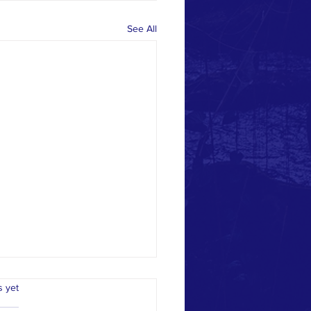
See All
.
s yet