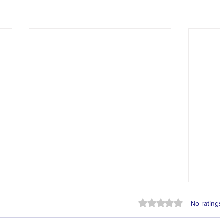
Rated 0 out of 5 stars
No rating