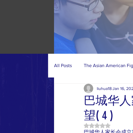
All Posts
The Asian American Fi
liuhua18
Jan 16, 20
Photo Gallery
CAPA-BC Acti
巴城华人
望( 4 )
Rated NaN out of 5 
巴城华人家长会成立