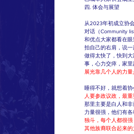
四. 体会与展望
从2023年初成立
对话（Community 
和优点大家都看在眼
拍自己的右肩，说一
做得太快了，快到大
事，心力交瘁，家里
展光靠几个人的力量
睡得不好，就想着协
人要参政议政，最重
那里主要是白人和非
力量很强，他们有各
独斗，每个人都很强
其他族裔联合起来的