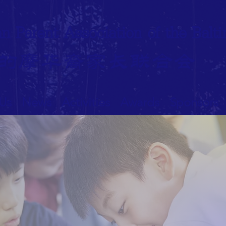
n Paren
t Association of the Bal
的
摩华裔家长联合会
 Us
News
Activities
Awards
Sponsors