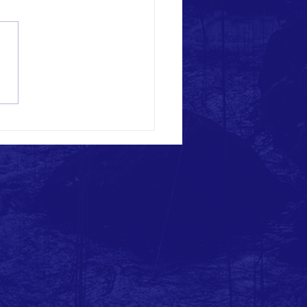
C Senior Village One-Year
ersary Potluck (中文)