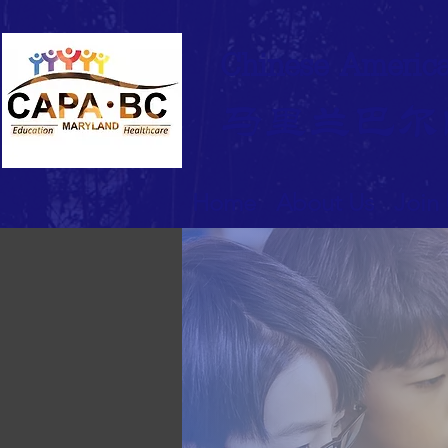
Chinese America
马里兰巴尔
Home
About Us
Join