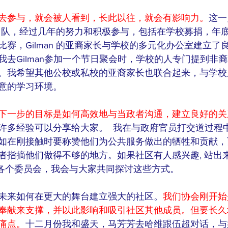
去参与，就会被人看到，长此以往，就会有影响力。
这一
家长团队，经过几年的努力和积极参与，包括在学校募捐，年
赛，Gilman 的亚裔家长与学校的多元化办公室建立了
我去Gilman参加一个节日聚会时，学校的人专门提到非
。我希望其他公校或私校的亚裔家长也联合起来，与学校
意的学习环境。
下一步的目标是如何高效地与当政者沟通，建立良好的关
许多经验可以分享给大家。  我在与政府官员打交道过程
如在刚接触时要称赞他们为公共服务做出的牺牲和贡献，
指摘他们做得不够的地方。如果社区有人感兴趣, 站出来参
unty 的各个委员会，我会与大家共同探讨这些方式。
未来如何在更大的舞台建立强大的社区。
我们协会刚开始
奉献来支撑，并以此影响和吸引社区其他成员。但要长久
痛点。
十二月份我和盛天，马芳芳去哈维跟伍超对话，与