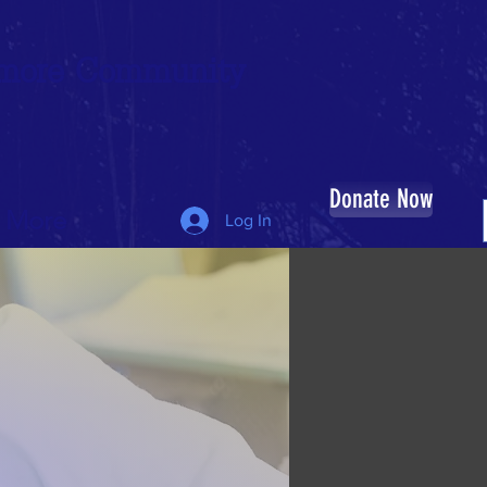
timore Community
Donate Now
More
Log In