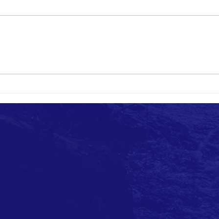
CAPA-BC 3rd Annual Baltimore AAPI
CAPA-B
Festival
Anniv