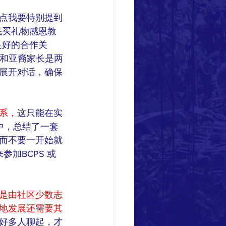
点我要特别提到
底买礼物感恩教
良好的合作关
裔和亚裔家长是两
展开对话，确保
系，
这只能在实
中，总结了一套
而不要一开始就
加BCPS 或
是由社区少数志
地发展还需要其
好多人聊起，才