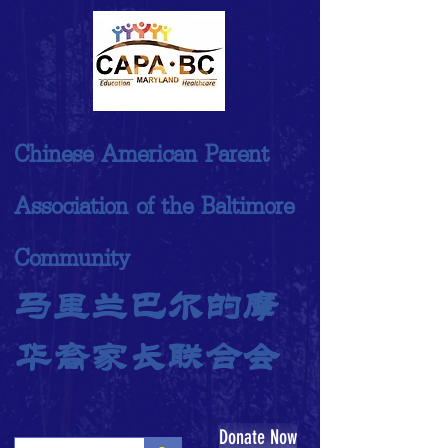
Chinese American Parent
Association of the Baltimore
Community
马里兰巴尔的摩
华裔家长联合会
Donate Now