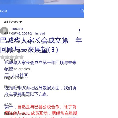
Post
All Posts
liuhua18
All Posts
Jan 16, 2024
2 min read
巴城华人家长会成立第一年
The Asian American Figures
回顾与未来展望( 3 )
Service Awards
Rated NaN out of 5 stars.
CAPA-BC
巴城华人家长会成立第一年回顾与未来
Chinese articles
展望
三. 走出社区
English articles
Photo Gallery
在推动华人向社区外发展方面，我们协
会主要着眼于以下几点。
CAPA-BC Activities
AAPI
第一，
自然是与巴县公校合作。除了前
面讲的与BOE 成员互动，我经常在星期
Public Events