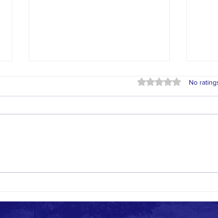
Resources about PVSA
CAP
Rated 0 out of 5 stars
No rating
工时
1. Please visit PVSA official site to
learn more: ​
上次
https://www.presidentialservicea
为什
wards.gov/​ 2. Please visit PVSA-
（CA
related information...
讨论一
怎样计
们协
特殊需要