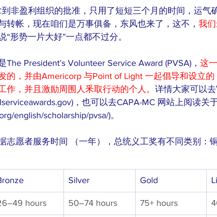
册到拿到非盈利组织的批准，只用了短短三个月的时间，运气
与转帐，现在咱们是万事俱备，东风也来了，这不，
我们
说“形势一片大好”一点都不过分。
esident’s Volunteer Service Award (PVSA)，
这
并由Americorp 与Point of Light 一起倡导和
工作，并且激励周围人釆取行动的个人。
详情大家可以去
identialserviceawards.gov)，也可以去CAPA-MC 网站上
org/english/scholarship/pvsa/)。
据志愿者服务时间 （一年），总统义工奖有不同类别：
Bronze
Silver
Gold
L
26–49 hours
50–74 hours
75+ hours
4