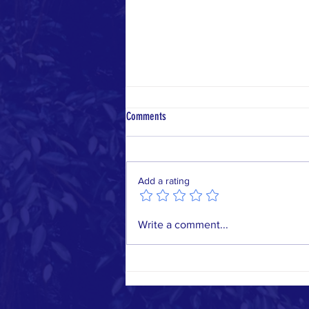
CAPA-BC 社区服务奖（Service
Comments
Award）
CAPA-BC 行政小组（Executive
Branch） 祝贺孩子们又完成了一
Add a rating
个学年！随着毕业季渐渐落下帷
幕，暑假接踵而至。希望孩子们在
享受暑假休息的同时，将自己的学
Write a comment...
习和社会活动安排得丰富多彩。
自从不久前我们巴城华人家长会
（CAPA-BC)...