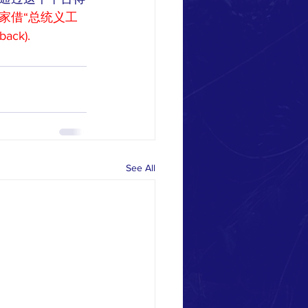
家借“总统义工
ck).
See All