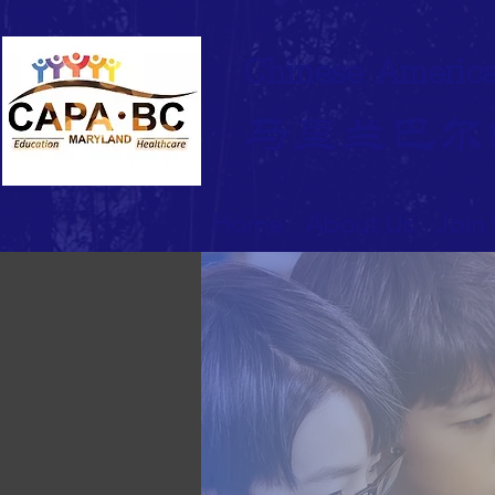
Chinese America
马里兰巴尔
Home
About Us
Join