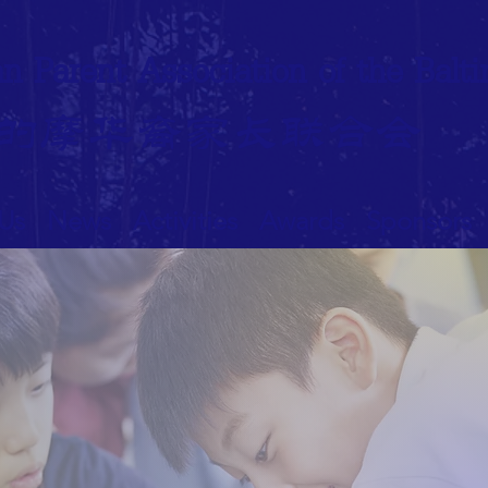
n Paren
t Association of the Bal
的
摩华裔家长联合会
 Us
News
Activities
Awards
Sponsors