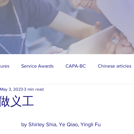
gures
Service Awards
CAPA-BC
Chinese articles
May 3, 2023
3 min read
vities
AAPI
Public Events
做义工
stars.
by Shirley Shia, Ye Qiao, Yingli Fu