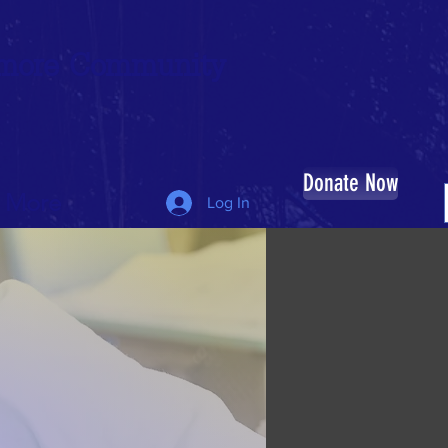
timore Community
Donate Now
More
Log In