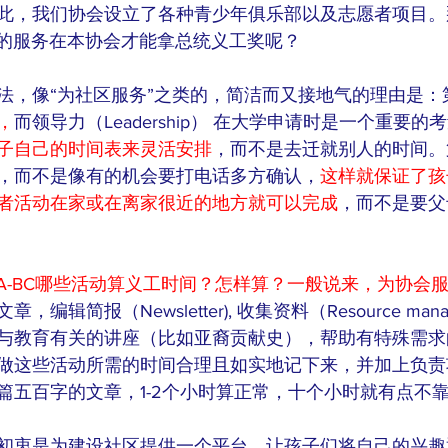
此，我们协会设立了各种青少年俱乐部以及志愿者项目。
%的服务在本协会才能拿总统义工奖呢？
法，像“为社区服务”之类的，简洁而又接地气的理由是：
，
而领导力（Leadership） 在大学申请时是一个重要的
子自己的时间表来灵活安排
，而不是去迁就别人的时间。
，而不是像有的机会要打电话多方确认，
这样就保证了孩
者活动在家或在离家很近的地方就可以完成
，而不是要父
PA-BC哪些活动算义工时间？怎样算？一般说来，为协会
，编辑简报（Newsletter), 收集资料（Resource manag
与教育有关的讲座（比如亚裔贡献史），帮助有特殊需求
做这些活动所需的时间合理且如实地记下来，并加上负责
篇五百字的文章，1-2个小时算正常，十个小时就有点不
初衷是为建设社区提供一个平台，让孩子们将自己的兴趣