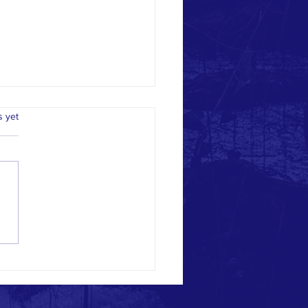
A-BC 义工机会和如何计算义
.
s yet
间
文章“借东风，做义工”讨论了
么(Why)到巴城华人家长会
PA-BC)做义工，这次我们来
下可以做什么（What) 以及
算义工时间（How). 目前我
会的义工机会见下： 1. 帮助
孩子(Special...