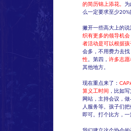
的简历锦上添花。
为
么一定要求至少20
撇开一些高大上的说
织有更多的领导机会
者活动是可以根据孩
会多，不用费力去找
性
。第四，
许多志愿
其他地方。
现在重点来了：
CA
算义工时间
，比如写文章
网站，主持会议，做
人服务等。孩子们把
即可。打个比方，一
我们建立这个协会的